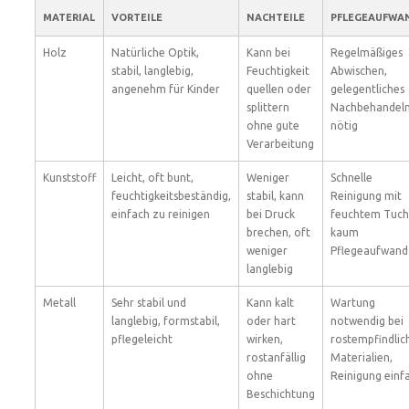
MATERIAL
VORTEILE
NACHTEILE
PFLEGEAUFWA
Holz
Natürliche Optik,
Kann bei
Regelmäßiges
stabil, langlebig,
Feuchtigkeit
Abwischen,
angenehm für Kinder
quellen oder
gelegentliches
splittern
Nachbehandel
ohne gute
nötig
Verarbeitung
Kunststoff
Leicht, oft bunt,
Weniger
Schnelle
feuchtigkeitsbeständig,
stabil, kann
Reinigung mit
einfach zu reinigen
bei Druck
feuchtem Tuch
brechen, oft
kaum
weniger
Pflegeaufwand
langlebig
Metall
Sehr stabil und
Kann kalt
Wartung
langlebig, formstabil,
oder hart
notwendig bei
pflegeleicht
wirken,
rostempfindlic
rostanfällig
Materialien,
ohne
Reinigung einf
Beschichtung