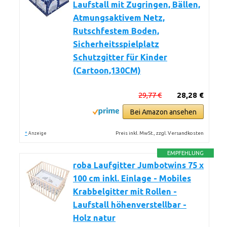
Laufstall mit Zugringen, Bällen,
Atmungsaktivem Netz,
Rutschfestem Boden,
Sicherheitsspielplatz
Schutzgitter für Kinder
(Cartoon,130CM)
29,77 €
28,28 €
Bei Amazon ansehen
*
Preis inkl. MwSt., zzgl. Versandkosten
Anzeige
EMPFEHLUNG
roba Laufgitter Jumbotwins 75 x
100 cm inkl. Einlage - Mobiles
Krabbelgitter mit Rollen -
Laufstall höhenverstellbar -
Holz natur