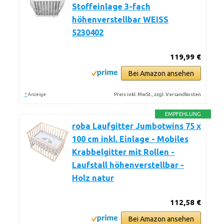
Stoffeinlage 3-fach
höhenverstellbar WEISS
5230402
119,99 €
Bei Amazon ansehen
*
Preis inkl. MwSt., zzgl. Versandkosten
Anzeige
EMPFEHLUNG
roba Laufgitter Jumbotwins 75 x
100 cm inkl. Einlage - Mobiles
Krabbelgitter mit Rollen -
Laufstall höhenverstellbar -
Holz natur
112,58 €
Bei Amazon ansehen