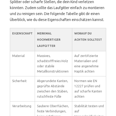
Splitter oder scharfe Stellen, die dein Kind verletzen
könnten. Zudem sollte das Laufgitter einfach zu montieren
und zu reinigen sein. Die folgende Tabelle gibt dir einen
Überblick, wie du diese Eigenschaften einschätzen kannst.
EIGENSCHAFT
MERKMAL
WORAUF DU
HOCHWERTIGER
ACHTEN SOLLTEST
LAUFGITTER
Material
Massives,
Auf zertifizierte
schadstofffreies Holz
Materialien und
oder stabile
eine angenehme
Metallkonstruktionen
Haptik achten
Sicherheit
Abgerundete Kanten,
Normen wie EN
geprüfte Abstände
12227 prüfen und
zwischen den Stäben,
auf scharfe Kanten
rutschfeste Füße
achten
Verarbeitung
Saubere Oberflächen,
Stabilität testen und
feste Verbindungen,
auf