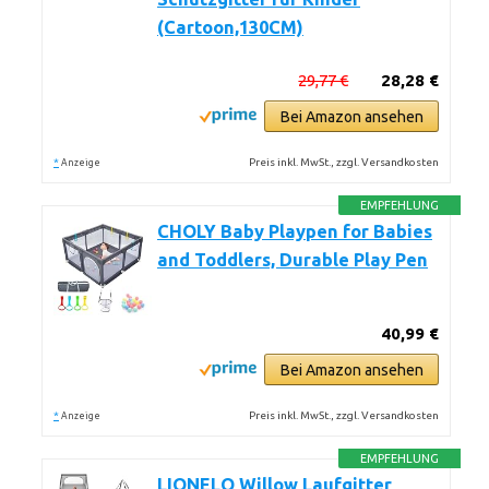
(Cartoon,130CM)
29,77 €
28,28 €
Bei Amazon ansehen
*
Preis inkl. MwSt., zzgl. Versandkosten
Anzeige
EMPFEHLUNG
CHOLY Baby Playpen for Babies
and Toddlers, Durable Play Pen
40,99 €
Bei Amazon ansehen
*
Preis inkl. MwSt., zzgl. Versandkosten
Anzeige
EMPFEHLUNG
LIONELO Willow Laufgitter