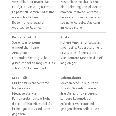
Verstellbarkeit macht das
Zusätzliche Mechanik kann
Laufgitter vielseitig nutzbar.
die Bedienung komplizierter
Es passt zu Betten, Sofas und
machen. Manche Systeme
unterschiedlichen
benötigen zwei Hände oder
Bodenhöhen. Ideal für
spezielle Abläufe. Das kann
wechselnde Räume.
im Alltag stören.
Bedienkomfort
Kosten
Stufenlose Systeme
Höhere Anschaffungskosten
ermöglichen feine
sind häufig. Reparaturen und
Anpassungen.
Ersatzteile können teurer
Einhandbedienung ist bei
sein. Teurere Modelle sind oft
guten Modellen möglich. Das
langlebiger.
schont Rücken und Zeit.
Stabilität
Lebensdauer
Gut konstruierte Systeme
Mechanische Teile nutzen
bleiben stabil.
sich ab. Gasfedern können
Metallverstärkte
ihre Dämpfung verlieren.
Führungselemente erhöhen
Längere Lebensdauer
die Tragfähigkeit. Stabilität
erfordert Wartung und
ist bei Qualitätsprodukten
gelegentlichen Teiletausch.
gegeben.