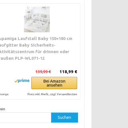
upamiga Laufstall Baby 150×180 cm
aufgitter Baby Sicherheits-
ktivitätszentrum für drinnen oder
raußen PLP-WL071-12
139,99 €
118,99 €
Bei Amazon
ansehen
Preis inkl. MwSt., zzgl. Versandkosten
nzeige
hen
Suchen