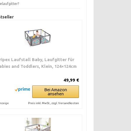
elaufgitter?
tseller
ripex Laufstall Baby, Laufgitter für
abies and Toddlers, Klein, 124×124cm
49,99 €
Bei Amazon
ansehen
Preis inkl. MwSt., zzgl. Versandkosten
nzeige