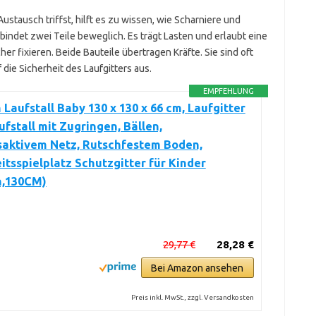
tausch triffst, hilft es zu wissen, wie Scharniere und
bindet zwei Teile beweglich. Es trägt Lasten und erlaubt eine
er fixieren. Beide Bauteile übertragen Kräfte. Sie sind oft
f die Sicherheit des Laufgitters aus.
EMPFEHLUNG
aufstall Baby 130 x 130 x 66 cm, Laufgitter
ufstall mit Zugringen, Bällen,
aktivem Netz, Rutschfestem Boden,
itsspielplatz Schutzgitter für Kinder
n,130CM)
29,77 €
28,28 €
Bei Amazon ansehen
Preis inkl. MwSt., zzgl. Versandkosten