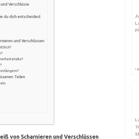
 und Verschlüsse
J
ie du dich entscheidest
L
P
rnieren und Verschlüssen
ttlich?
n?
erheitsrisiko?
r?
*
A
verlängern?
issenen Teilen
eln
L
1
S
eiß von Scharnieren und Verschlüssen