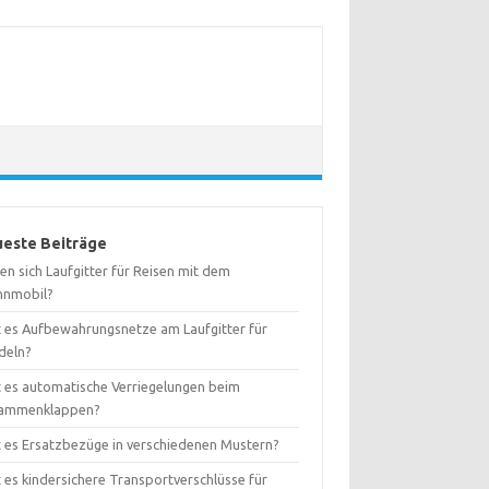
este Beiträge
en sich Laufgitter für Reisen mit dem
nmobil?
t es Aufbewahrungsnetze am Laufgitter für
deln?
t es automatische Verriegelungen beim
ammenklappen?
t es Ersatzbezüge in verschiedenen Mustern?
 es kindersichere Transportverschlüsse für