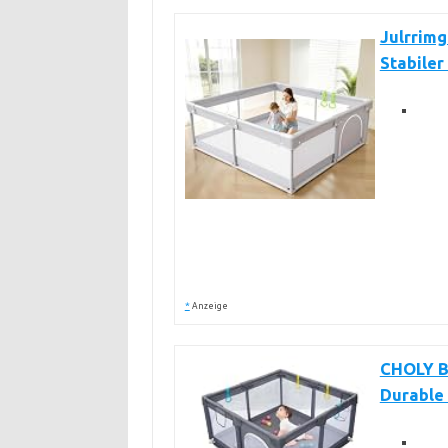
Julrrimg
Stabiler
*
Anzeige
CHOLY Ba
Durable 