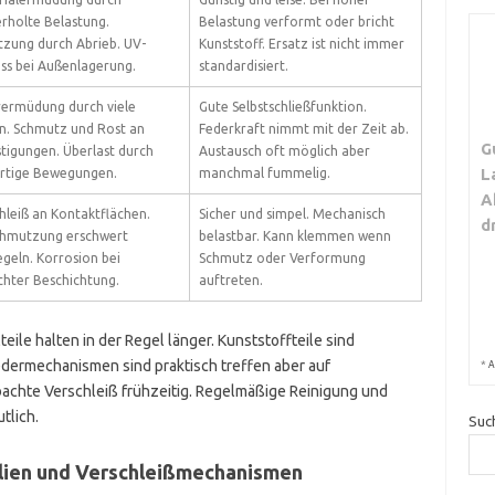
rholte Belastung.
Belastung verformt oder bricht
zung durch Abrieb. UV-
Kunststoff. Ersatz ist nicht immer
uss bei Außenlagerung.
standardisiert.
ermüdung durch viele
Gute Selbstschließfunktion.
n. Schmutz und Rost an
Federkraft nimmt mit der Zeit ab.
G
tigungen. Überlast durch
Austausch oft möglich aber
L
rtige Bewegungen.
manchmal fummelig.
A
hleiß an Kontaktflächen.
Sicher und simpel. Mechanisch
d
chmutzung erschwert
belastbar. Kann klemmen wenn
egeln. Korrosion bei
Schmutz oder Verformung
chter Beschichtung.
auftreten.
le halten in der Regel länger. Kunststoffteile sind
edermechanismen sind praktisch treffen aber auf
*
A
achte Verschleiß frühzeitig. Regelmäßige Reinigung und
tlich.
Suc
lien und Verschleißmechanismen