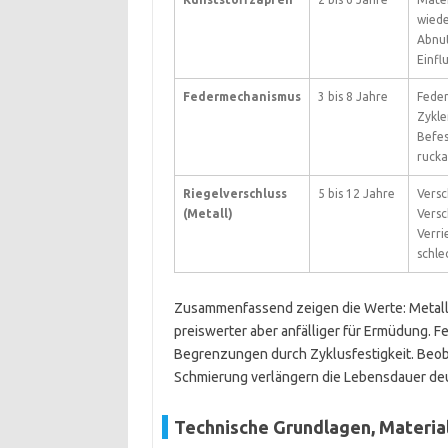
wiede
Abnut
Einfl
Federmechanismus
3 bis 8 Jahre
Feder
Zykle
Befes
rucka
Riegelverschluss
5 bis 12 Jahre
Versc
(Metall)
Vers
Verri
schle
Zusammenfassend zeigen die Werte: Metalltei
preiswerter aber anfälliger für Ermüdung. F
Begrenzungen durch Zyklusfestigkeit. Beob
Schmierung verlängern die Lebensdauer deu
Technische Grundlagen, Materia