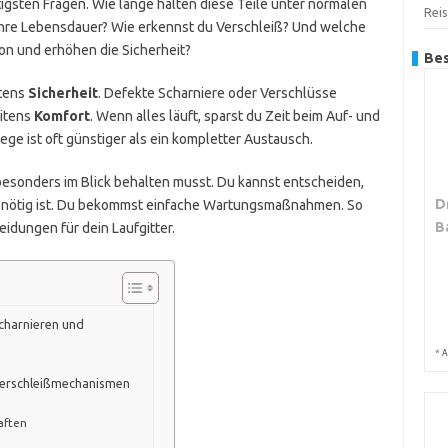
igsten Fragen. Wie lange halten diese Teile unter normalen
Reis
hre Lebensdauer? Wie erkennst du Verschleiß? Und welche
n und erhöhen die Sicherheit?
Bes
stens
Sicherheit
. Defekte Scharniere oder Verschlüsse
eitens
Komfort
. Wenn alles läuft, sparst du Zeit beim Auf- und
ege ist oft günstiger als ein kompletter Austausch.
esonders im Blick behalten musst. Du kannst entscheiden,
D
ch nötig ist. Du bekommst einfache Wartungsmaßnahmen. So
B
eidungen für dein Laufgitter.
charnieren und
*
A
Verschleißmechanismen
aften