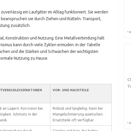
uverlässig ein Laufgitter im Alltag funktioniert. Sie werden
beanspruchen sie durch Ziehen und Rütteln. Transport,
tung zusätzlich.
*
A
rial, Konstruktion und Nutzung. Eine Metallverbindung hält
nismus kann durch viele Zyklen ermüden. In der Tabelle
sachen und die Stärken und Schwächen der wichtigsten
 normale Nutzung zu Hause.
C
T
TVERSCHLEISSFAKTOREN
VOR- UND NACHTEILE
b an Lagern. Korrosion bei
Robust und langlebig. Kann bei
tigkeit. Schmutz in der
Mangelschmierung quietschen.
anik.
Ersatzteile oft verfügbar.
*
A
rialermüdung durch
Günstig und leise. Bei hoher