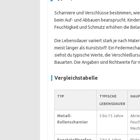
Scharniere und Verschlüsse bestimmen, wie z
beim Auf- und Abbauen beansprucht. Kinder 
Feuchtigkeit und Schmutz erhöhen die Belas
Die Lebensdauer variiert stark je nach Mate
meist länger als Kunststoff. Ein Federmecha
siehst du typische Werte, die Verschleißur
Bauarten. Die Angaben sind Richtwerte für
Vergleichstabelle
TYP
TYPISCHE
HAUP
LEBENSDAUER
Metall-
5 bis 15 Jahre
Abrie
Rollenscharnier
Feuch
Mech
Kunststoffzapfen
2 bis 6 Jahre
Mate