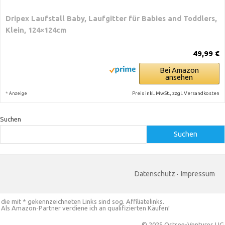
Dripex Laufstall Baby, Laufgitter für Babies and Toddlers,
Klein, 124×124cm
49,99 €
Bei Amazon
ansehen
*
Preis inkl. MwSt., zzgl. Versandkosten
Anzeige
Suchen
Suchen
Datenschutz
·
Impressum
die mit * gekennzeichneten Links sind sog. Affiliatelinks.
Als Amazon-Partner verdiene ich an qualifizierten Käufen!
© 2025 Ostsee-Ventures UG