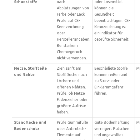
Schadstoffe
nach
oder Lösemittel
Abplatzungen von
können die
Farbe oder Lack.
Gesundheit
Prüfe auf CE-
beeinträchtigen. CE-
Kennzeichnung
Kennzeichnung ist
oder
ein Indikator für
Herstellerangaben.
geprüfte Sicherheit.
Bei starkem
Chemiegeruch
nicht verwenden.
Netze, Stoffteile
Zieh sanft am
Beschädigte Stoffe
Mi
und Nähte
Stoff. Suche nach
können reißen und
Löchern und
zu Sturz- oder
offenen Nähten.
Einklemmgefahr
Prüfe, ob Netze
führen.
Fadenzieher oder
größere Aufrisse
haben.
Standfläche und
Prüfe Gummifüße
Gute Bodenhaftung
Mi
Bodenschutz
oder Antirutsch-
verringert Rutschen
Elemente auf
und ungewolltes