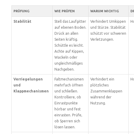
PRÜFUNG
WIE PRÜFEN
WARUM WICHTIG
D
Stabilität
Stell das Laufgitter
Verhindert Umkippen
H
auf ebenen Boden.
und Stürze. Stabilität
Drück an allen
schützt vor schweren
Seiten kräftig.
Verletzungen.
Schüttle es leicht.
Achte auf Kippen,
Wackeln oder
ungleichmäßiges
Nachgeben.
Verriegelungen
Faltmechanismen
Verhindert ein
H
und
mehrfach öffnen
plötzliches
Klappmechanismen
und schließen.
Zusammenklappen
Kontrolliere, ob
während der
Einrastpunkte
Nutzung.
hörbar und fest
einrasten. Prüfe,
ob Sperren sich
lösen lassen.