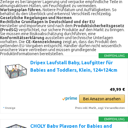
Zerlege es bei längerer Lagerung und verpacke empfindliche Teile in
atmungsaktiven Hüllen, um Feuchtigkeit zu vermeiden.
Wartungsplan führen.
Notiere Prüfdatum und Auffälligkeiten. So
behältst du den Überblick und erkennst Verschleiß rechtzeitig.
Gesetzliche Regelungen und Normen
Rechtliche Grundlagen in Deutschland und der EU
Hersteller und Importeure sind nach dem
Produktsicherheitsgesetz
(ProdSG)
verpflichtet, nur sichere Produkte auf den Markt zu bringen.
Sie müssen eine Risikoabschätzung durchführen, eine
Konformitätserklärung
ausstellen und technische Unterlagen
vorhalten. Die
CE-Kennzeichnung
zeigt an, dass das Produkt den
geltenden EU-Vorgaben entspricht. Händler dürfen nicht wissentlich
unsichere Ware vertreiben und müssen grundlegende
Produktinformationen bereitstellen.
EMPFEHLUNG
Dripex Laufstall Baby, Laufgitter für
Babies and Toddlers, Klein, 124×124cm
49,99 €
Bei Amazon ansehen
*
Preis inkl. MwSt., zzgl. Versandkosten
Anzeige
EMPFEHLUNG
CHOLY Baby Playpen for Babies and