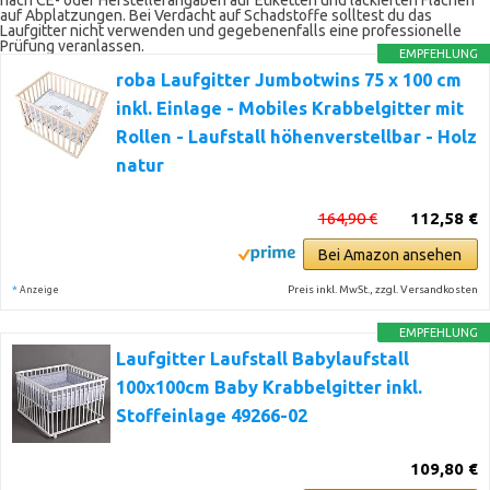
nach CE- oder Herstellerangaben auf Etiketten und lackierten Flächen
auf Abplatzungen. Bei Verdacht auf Schadstoffe solltest du das
Laufgitter nicht verwenden und gegebenenfalls eine professionelle
Prüfung veranlassen.
EMPFEHLUNG
roba Laufgitter Jumbotwins 75 x 100 cm
inkl. Einlage - Mobiles Krabbelgitter mit
Rollen - Laufstall höhenverstellbar - Holz
natur
164,90 €
112,58 €
Bei Amazon ansehen
*
Preis inkl. MwSt., zzgl. Versandkosten
Anzeige
EMPFEHLUNG
Laufgitter Laufstall Babylaufstall
100x100cm Baby Krabbelgitter inkl.
Stoffeinlage 49266-02
109,80 €