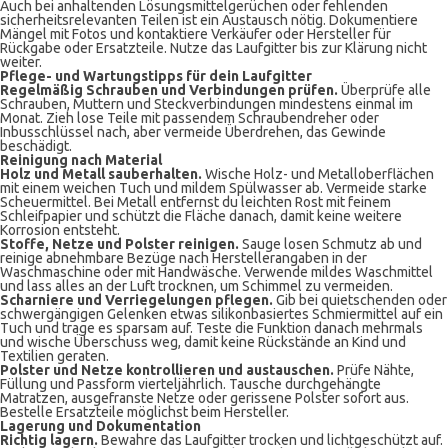
Auch bei anhaltenden Lösungsmittelgerüchen oder fehlenden
sicherheitsrelevanten Teilen ist ein Austausch nötig. Dokumentiere
Mängel mit Fotos und kontaktiere Verkäufer oder Hersteller für
Rückgabe oder Ersatzteile. Nutze das Laufgitter bis zur Klärung nicht
weiter.
Pflege- und Wartungstipps für dein Laufgitter
Regelmäßig Schrauben und Verbindungen prüfen.
Überprüfe alle
Schrauben, Muttern und Steckverbindungen mindestens einmal im
Monat. Zieh lose Teile mit passendem Schraubendreher oder
Inbusschlüssel nach, aber vermeide Überdrehen, das Gewinde
beschädigt.
Reinigung nach Material
Holz und Metall sauberhalten.
Wische Holz- und Metalloberflächen
mit einem weichen Tuch und mildem Spülwasser ab. Vermeide starke
Scheuermittel. Bei Metall entfernst du leichten Rost mit feinem
Schleifpapier und schützt die Fläche danach, damit keine weitere
Korrosion entsteht.
Stoffe, Netze und Polster reinigen.
Sauge losen Schmutz ab und
reinige abnehmbare Bezüge nach Herstellerangaben in der
Waschmaschine oder mit Handwäsche. Verwende mildes Waschmittel
und lass alles an der Luft trocknen, um Schimmel zu vermeiden.
Scharniere und Verriegelungen pflegen.
Gib bei quietschenden oder
schwergängigen Gelenken etwas silikonbasiertes Schmiermittel auf ein
Tuch und trage es sparsam auf. Teste die Funktion danach mehrmals
und wische Überschuss weg, damit keine Rückstände an Kind und
Textilien geraten.
Polster und Netze kontrollieren und austauschen.
Prüfe Nähte,
Füllung und Passform vierteljährlich. Tausche durchgehängte
Matratzen, ausgefranste Netze oder gerissene Polster sofort aus.
Bestelle Ersatzteile möglichst beim Hersteller.
Lagerung und Dokumentation
Richtig lagern.
Bewahre das Laufgitter trocken und lichtgeschützt auf.