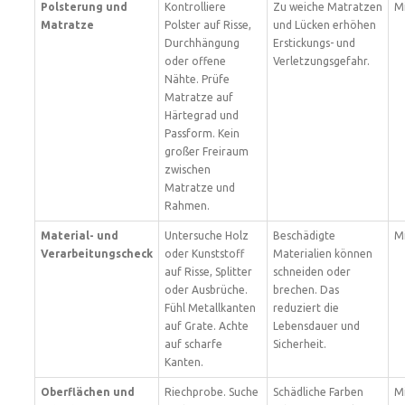
Polsterung und
Kontrolliere
Zu weiche Matratzen
Mi
Matratze
Polster auf Risse,
und Lücken erhöhen
Durchhängung
Erstickungs- und
oder offene
Verletzungsgefahr.
Nähte. Prüfe
Matratze auf
Härtegrad und
Passform. Kein
großer Freiraum
zwischen
Matratze und
Rahmen.
Material- und
Untersuche Holz
Beschädigte
Mi
Verarbeitungscheck
oder Kunststoff
Materialien können
auf Risse, Splitter
schneiden oder
oder Ausbrüche.
brechen. Das
Fühl Metallkanten
reduziert die
auf Grate. Achte
Lebensdauer und
auf scharfe
Sicherheit.
Kanten.
Oberflächen und
Riechprobe. Suche
Schädliche Farben
Mi