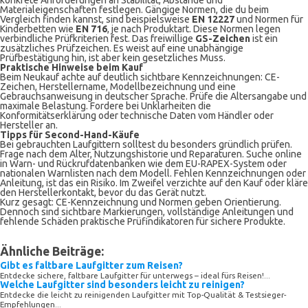
konkrete Anforderungen an Stabilität, Abstände und
Materialeigenschaften festlegen. Gängige Normen, die du beim
Vergleich finden kannst, sind beispielsweise
EN 12227
und Normen für
Kinderbetten wie
EN 716
, je nach Produktart. Diese Normen legen
verbindliche Prüfkriterien fest. Das freiwillige
GS-Zeichen
ist ein
zusätzliches Prüfzeichen. Es weist auf eine unabhängige
Prüfbestätigung hin, ist aber kein gesetzliches Muss.
Praktische Hinweise beim Kauf
Beim Neukauf achte auf deutlich sichtbare Kennzeichnungen: CE-
Zeichen, Herstellername, Modellbezeichnung und eine
Gebrauchsanweisung in deutscher Sprache. Prüfe die Altersangabe und
maximale Belastung. Fordere bei Unklarheiten die
Konformitätserklärung oder technische Daten vom Händler oder
Hersteller an.
Tipps für Second-Hand-Käufe
Bei gebrauchten Laufgittern solltest du besonders gründlich prüfen.
Frage nach dem Alter, Nutzungshistorie und Reparaturen. Suche online
in Warn- und Rückrufdatenbanken wie dem EU-RAPEX-System oder
nationalen Warnlisten nach dem Modell. Fehlen Kennzeichnungen oder
Anleitung, ist das ein Risiko. Im Zweifel verzichte auf den Kauf oder kläre
den Herstellerkontakt, bevor du das Gerät nutzt.
Kurz gesagt: CE-Kennzeichnung und Normen geben Orientierung.
Dennoch sind sichtbare Markierungen, vollständige Anleitungen und
fehlende Schäden praktische Prüfindikatoren für sichere Produkte.
Ähnliche Beiträge:
Gibt es faltbare Laufgitter zum Reisen?
Entdecke sichere, faltbare Laufgitter für unterwegs – ideal fürs Reisen!...
Welche Laufgitter sind besonders leicht zu reinigen?
Entdecke die leicht zu reinigenden Laufgitter mit Top-Qualität & Testsieger-
Empfehlungen...