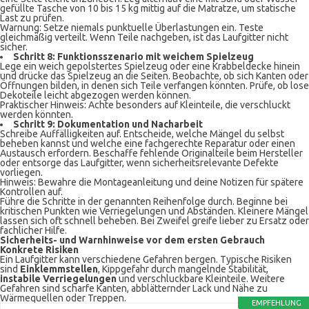
gefüllte Tasche von 10 bis 15 kg mittig auf die Matratze, um statische
Last zu prüfen.
Warnung: Setze niemals punktuelle Überlastungen ein. Teste
gleichmäßig verteilt. Wenn Teile nachgeben, ist das Laufgitter nicht
sicher.
Schritt 8: Funktionsszenario mit weichem Spielzeug
Lege ein weich gepolstertes Spielzeug oder eine Krabbeldecke hinein
und drücke das Spielzeug an die Seiten. Beobachte, ob sich Kanten oder
Öffnungen bilden, in denen sich Teile verfangen könnten. Prüfe, ob lose
Dekoteile leicht abgezogen werden können.
Praktischer Hinweis: Achte besonders auf Kleinteile, die verschluckt
werden könnten.
Schritt 9: Dokumentation und Nacharbeit
Schreibe Auffälligkeiten auf. Entscheide, welche Mängel du selbst
beheben kannst und welche eine fachgerechte Reparatur oder einen
Austausch erfordern. Beschaffe fehlende Originalteile beim Hersteller
oder entsorge das Laufgitter, wenn sicherheitsrelevante Defekte
vorliegen.
Hinweis: Bewahre die Montageanleitung und deine Notizen für spätere
Kontrollen auf.
Führe die Schritte in der genannten Reihenfolge durch. Beginne bei
kritischen Punkten wie Verriegelungen und Abständen. Kleinere Mängel
lassen sich oft schnell beheben. Bei Zweifel greife lieber zu Ersatz oder
fachlicher Hilfe.
Sicherheits- und Warnhinweise vor dem ersten Gebrauch
Konkrete Risiken
Ein Laufgitter kann verschiedene Gefahren bergen. Typische Risiken
sind
Einklemmstellen
, Kippgefahr durch mangelnde Stabilität,
instabile Verriegelungen
und verschluckbare Kleinteile. Weitere
Gefahren sind scharfe Kanten, abblätternder Lack und Nähe zu
Wärmequellen oder Treppen.
EMPFEHLUNG