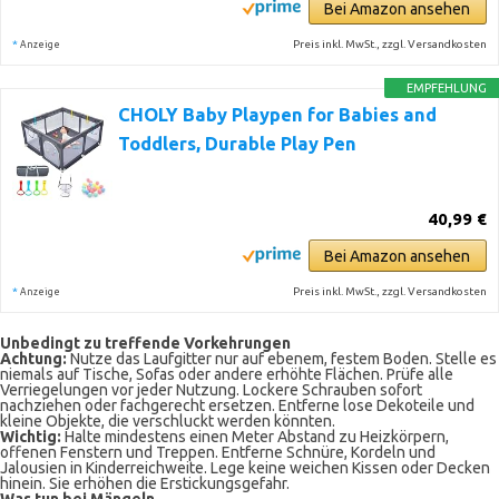
Bei Amazon ansehen
*
Preis inkl. MwSt., zzgl. Versandkosten
Anzeige
EMPFEHLUNG
CHOLY Baby Playpen for Babies and
Toddlers, Durable Play Pen
40,99 €
Bei Amazon ansehen
*
Preis inkl. MwSt., zzgl. Versandkosten
Anzeige
Unbedingt zu treffende Vorkehrungen
Achtung:
Nutze das Laufgitter nur auf ebenem, festem Boden. Stelle es
niemals auf Tische, Sofas oder andere erhöhte Flächen. Prüfe alle
Verriegelungen vor jeder Nutzung. Lockere Schrauben sofort
nachziehen oder fachgerecht ersetzen. Entferne lose Dekoteile und
kleine Objekte, die verschluckt werden könnten.
Wichtig:
Halte mindestens einen Meter Abstand zu Heizkörpern,
offenen Fenstern und Treppen. Entferne Schnüre, Kordeln und
Jalousien in Kinderreichweite. Lege keine weichen Kissen oder Decken
hinein. Sie erhöhen die Erstickungsgefahr.