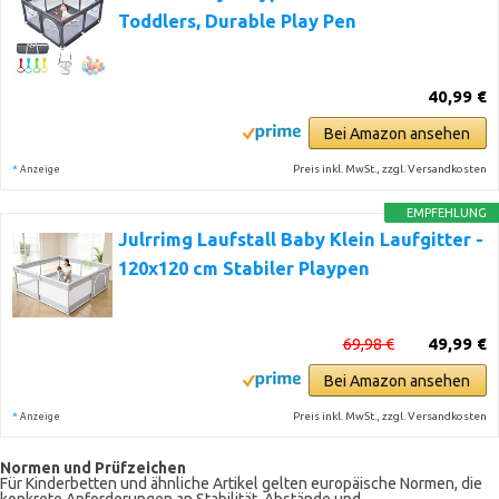
Toddlers, Durable Play Pen
40,99 €
Bei Amazon ansehen
*
Preis inkl. MwSt., zzgl. Versandkosten
Anzeige
EMPFEHLUNG
Julrrimg Laufstall Baby Klein Laufgitter -
120x120 cm Stabiler Playpen
69,98 €
49,99 €
Bei Amazon ansehen
*
Preis inkl. MwSt., zzgl. Versandkosten
Anzeige
Normen und Prüfzeichen
Für Kinderbetten und ähnliche Artikel gelten europäische Normen, die