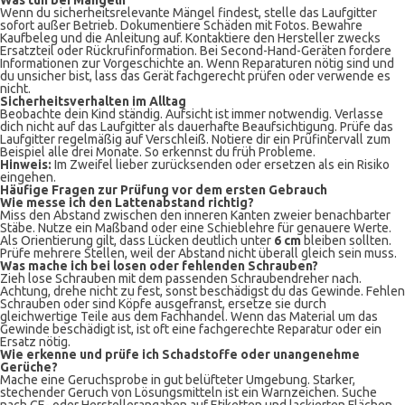
Was tun bei Mängeln
Wenn du sicherheitsrelevante Mängel findest, stelle das Laufgitter
sofort außer Betrieb. Dokumentiere Schäden mit Fotos. Bewahre
Kaufbeleg und die Anleitung auf. Kontaktiere den Hersteller zwecks
Ersatzteil oder Rückrufinformation. Bei Second-Hand-Geräten fordere
Informationen zur Vorgeschichte an. Wenn Reparaturen nötig sind und
du unsicher bist, lass das Gerät fachgerecht prüfen oder verwende es
nicht.
Sicherheitsverhalten im Alltag
Beobachte dein Kind ständig. Aufsicht ist immer notwendig. Verlasse
dich nicht auf das Laufgitter als dauerhafte Beaufsichtigung. Prüfe das
Laufgitter regelmäßig auf Verschleiß. Notiere dir ein Prüfintervall zum
Beispiel alle drei Monate. So erkennst du früh Probleme.
Hinweis:
Im Zweifel lieber zurücksenden oder ersetzen als ein Risiko
eingehen.
Häufige Fragen zur Prüfung vor dem ersten Gebrauch
Wie messe ich den Lattenabstand richtig?
Miss den Abstand zwischen den inneren Kanten zweier benachbarter
Stäbe. Nutze ein Maßband oder eine Schieblehre für genauere Werte.
Als Orientierung gilt, dass Lücken deutlich unter
6 cm
bleiben sollten.
Prüfe mehrere Stellen, weil der Abstand nicht überall gleich sein muss.
Was mache ich bei losen oder fehlenden Schrauben?
Zieh lose Schrauben mit dem passenden Schraubendreher nach.
Achtung, drehe nicht zu fest, sonst beschädigst du das Gewinde. Fehlen
Schrauben oder sind Köpfe ausgefranst, ersetze sie durch
gleichwertige Teile aus dem Fachhandel. Wenn das Material um das
Gewinde beschädigt ist, ist oft eine fachgerechte Reparatur oder ein
Ersatz nötig.
Wie erkenne und prüfe ich Schadstoffe oder unangenehme
Gerüche?
Mache eine Geruchsprobe in gut belüfteter Umgebung. Starker,
stechender Geruch von Lösungsmitteln ist ein Warnzeichen. Suche