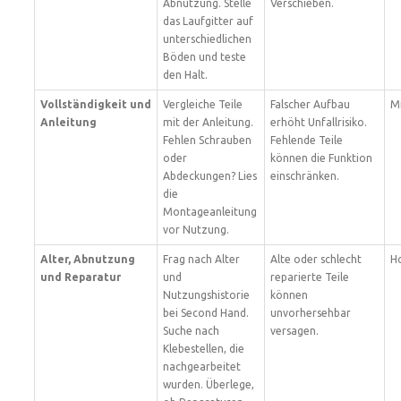
Abnutzung. Stelle
Verschieben.
das Laufgitter auf
unterschiedlichen
Böden und teste
den Halt.
Vollständigkeit und
Vergleiche Teile
Falscher Aufbau
Mi
Anleitung
mit der Anleitung.
erhöht Unfallrisiko.
Fehlen Schrauben
Fehlende Teile
oder
können die Funktion
Abdeckungen? Lies
einschränken.
die
Montageanleitung
vor Nutzung.
Alter, Abnutzung
Frag nach Alter
Alte oder schlecht
Ho
und Reparatur
und
reparierte Teile
Nutzungshistorie
können
bei Second Hand.
unvorhersehbar
Suche nach
versagen.
Klebestellen, die
nachgearbeitet
wurden. Überlege,