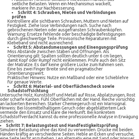
seitliche Belasten. Wenn ein Mechanismus wackelt,
markiere ihn zur Nachbesserung.
Schritt 4: Schrauben, Nieten und Verbindungen
prüfen
Kontrolliere alle sichtbaren Schrauben, Muttern und Nieten auf
Festigkeit. Ziehe lose Verbindungen nach. Suche nach
gebrochenen Nieten oder ausgefransten Schraubenköpfen.
Warnung: Ersetze fehlende oder beschädigte Befestigungen
durch gleichwertige Teile. Provisorische Reparaturen mit
Klebeband sind nicht ausreichend.
Schritt 5: Abstandsmessungen und Einengungsprüfung
Miss Abstände zwischen Stäben und Öffnungen. Als
Orientierung gilt: Spalten sollten deutlich unter 6 cm liegen,
damit Kopf oder Rumpf nicht einklemmen. Prüfe auch den Sitz
der Matratze. Es darf keine größere Lücke zum Rahmen sein.
Eine bis zwei Finger Breite sind ein pragmatischer
Orientierungswert.
Praktischer Hinweis: Nutze ein Maßband oder eine Schieblehre
für genaue Werte.
Schritt 6: Material- und Oberflächencheck sowie
Schadstoffsichtung
Untersuche Holz, Kunststoff und Metall auf Risse, Abplatzungen, Rost
oder scharfe Kanten. Fühl Oberflächen mit der Hand. Rieche vorsichtig
an lackierten Bereichen. Starker Chemiegeruch ist ein Warnsignal.
Hinweis: Bei lösemittelhaltigem Geruch oder abgeblättertem Lack
vermeide den Einsatz und kläre die Herkunft. Bei konkretem
Schadstoffverdacht kannst du eine professionelle Analyse in Erwägung
ziehen.
Schritt 7: Belastungstest und Handfestigkeitsprüfung
Simuliere Belastung ohne das Kind zu verwenden. Drücke mit beiden
Händen kräftig an verschiedene Seiten. Heble an Ecken und versuche,
eine Seite leicht anzuheben. Leg alternativ eine mit Sand oder Wasser