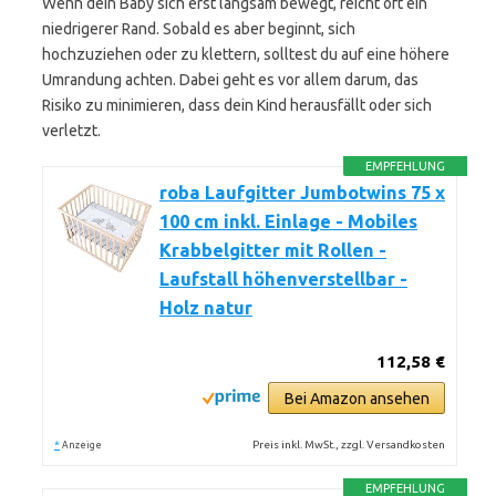
Wenn dein Baby sich erst langsam bewegt, reicht oft ein
niedrigerer Rand. Sobald es aber beginnt, sich
hochzuziehen oder zu klettern, solltest du auf eine höhere
Umrandung achten. Dabei geht es vor allem darum, das
Risiko zu minimieren, dass dein Kind herausfällt oder sich
verletzt.
EMPFEHLUNG
roba Laufgitter Jumbotwins 75 x
100 cm inkl. Einlage - Mobiles
Krabbelgitter mit Rollen -
Laufstall höhenverstellbar -
Holz natur
112,58 €
Bei Amazon ansehen
*
Preis inkl. MwSt., zzgl. Versandkosten
Anzeige
EMPFEHLUNG