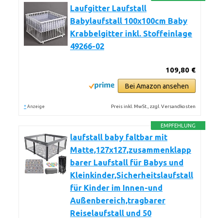
Laufgitter Laufstall
Babylaufstall 100x100cm Baby
Krabbelgitter inkl. Stoffeinlage
49266-02
109,80 €
Bei Amazon ansehen
*
Preis inkl. MwSt., zzgl. Versandkosten
Anzeige
EMPFEHLUNG
laufstall baby faltbar mit
Matte,127x127,zusammenklapp
barer Laufstall für Babys und
Kleinkinder,Sicherheitslaufstall
für Kinder im Innen-und
Außenbereich,tragbarer
Reiselaufstall und 50