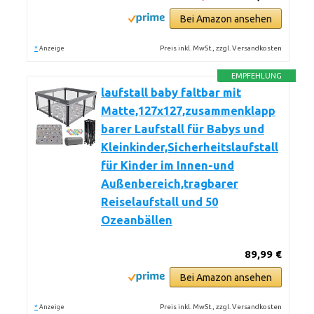
Bei Amazon ansehen
*
Preis inkl. MwSt., zzgl. Versandkosten
Anzeige
EMPFEHLUNG
laufstall baby faltbar mit
Matte,127x127,zusammenklapp
barer Laufstall für Babys und
Kleinkinder,Sicherheitslaufstall
für Kinder im Innen-und
Außenbereich,tragbarer
Reiselaufstall und 50
Ozeanbällen
89,99 €
Bei Amazon ansehen
*
Preis inkl. MwSt., zzgl. Versandkosten
Anzeige