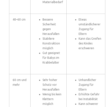
Materialbedarf
40–60 cm
Bessere
Etwas
Sicherheit
umständlicherer
gegen
Zugang für
Herausfallen
Eltern
Stabilere
Kann das Greifen
Konstruktion
des Kindes
möglich
erschweren
Gut geeignet
für Babys im
Krabbelalter
60 cm und
Sehr hoher
Unhandlicher
mehr
Schutz vor
Zugang für
Herausfallen
Eltern
Wenig bis kein
Erhöhte Gefahr
Klettern
bei Instabilität
möglich
Kann schwerer