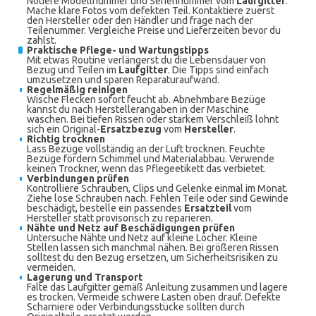
Notiere Modellnummer und Seriennummer vom
Laufgitter
.
Mache klare Fotos vom defekten Teil. Kontaktiere zuerst
den Hersteller oder den Händler und frage nach der
Teilenummer. Vergleiche Preise und Lieferzeiten bevor du
zahlst.
Praktische Pflege- und Wartungstipps
Mit etwas Routine verlängerst du die Lebensdauer von
Bezug und Teilen im
Laufgitter
. Die Tipps sind einfach
umzusetzen und sparen Reparaturaufwand.
Regelmäßig reinigen
Wische Flecken sofort feucht ab. Abnehmbare Bezüge
kannst du nach Herstellerangaben in der Maschine
waschen. Bei tiefen Rissen oder starkem Verschleiß lohnt
sich ein Original-
Ersatzbezug
vom
Hersteller
.
Richtig trocknen
Lass Bezüge vollständig an der Luft trocknen. Feuchte
Bezüge fördern Schimmel und Materialabbau. Verwende
keinen Trockner, wenn das Pflegeetikett das verbietet.
Verbindungen prüfen
Kontrolliere Schrauben, Clips und Gelenke einmal im Monat.
Ziehe lose Schrauben nach. Fehlen Teile oder sind Gewinde
beschädigt, bestelle ein passendes
Ersatzteil
vom
Hersteller statt provisorisch zu reparieren.
Nähte und Netz auf Beschädigungen prüfen
Untersuche Nähte und Netz auf kleine Löcher. Kleine
Stellen lassen sich manchmal nähen. Bei größeren Rissen
solltest du den Bezug ersetzen, um Sicherheitsrisiken zu
vermeiden.
Lagerung und Transport
Falte das Laufgitter gemäß Anleitung zusammen und lagere
es trocken. Vermeide schwere Lasten oben drauf. Defekte
Scharniere oder Verbindungsstücke sollten durch