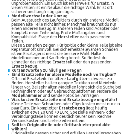
unproblematisch. Ein Bruch ist ein Hinweis für Ersatz. In
vielen Fällen ist ein Neukauf die richtige Wahl. Er ist oft
sicherer und langfristig günstiger.
Modellwechsel oder Umzug
Beim Austausch des Laufgitters durch ein anderes Modell
passen alte Teile nicht immer. Manchmal brauchst du nur
einen anderen Bezug. In anderen Fällen sind Adapter oder
komplett neue Teile nötig. Prüfe Maßangaben und
Kompatibilität. Frage den
Hersteller
nach passenden
Teilen.
Diese Szenarien zeigen: Für textile oder kleine Teile ist eine
Reparatur oft sinnvoll. Bei sicherheitsrelevanten Schäden
ist ein Ersatzgerät meist die bessere Wahl. Halte
Modellnummer und Kaufbeleg bereit. So findest du
schneller das richtige
Ersatzteil
oder den passenden
Ersatzbezug
.
Kurzantworten zu häufigen Fragen
Sind Ersatzteile für ältere Modelle noch verfügbar?
Oft sind Ersatzteile für ältere
Laufgitter
schwerer zu
finden. Hersteller halten gängige Textilien und Kleinteile
länger vor. Bei sehr alten Modellen lohnt sich die Suche bei
Fachhändlern oder auf Gebrauchtplattformen. Notiere die
Modellnummer
und sende Fotos bei Anfragen.
Was kosten Ersatzteile und Ersatzbezüge ungefähr?
Kleine Teile wie Schrauben oder Clips kosten meist nur ein
paar Euro. Ein kompletter
Ersatzbezug
liegt häufig
zwischen etwa 20 und 70 Euro. Spezielle Rahmen- oder
Verbindungsteile können deutlich teurer sein. Rechne
Versandkosten und Lieferzeiten mit ein.
Soll ich Originalteile oder Drittanbieterprodukte
wählen?
Originalteile passen sicher und erfüllen Herstellerangaben.