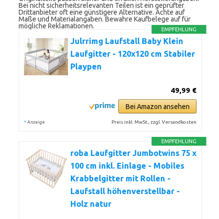
Bei nicht sicherheitsrelevanten Teilen ist ein geprüfter
Drittanbieter oft eine günstigere Alternative. Achte auf
Maße und Materialangaben. Bewahre Kaufbelege auf für
mögliche Reklamationen.
EMPFEHLUNG
Julrrimg Laufstall Baby Klein
Laufgitter - 120x120 cm Stabiler
Playpen
49,99 €
Bei Amazon ansehen
*
Preis inkl. MwSt., zzgl. Versandkosten
Anzeige
EMPFEHLUNG
roba Laufgitter Jumbotwins 75 x
100 cm inkl. Einlage - Mobiles
Krabbelgitter mit Rollen -
Laufstall höhenverstellbar -
Holz natur