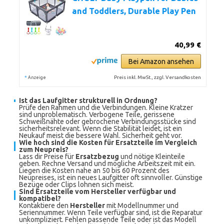
and Toddlers, Durable Play Pen
40,99 €
Bei Amazon ansehen
*
Preis inkl. MwSt., zzgl. Versandkosten
Anzeige
Ist das Laufgitter strukturell in Ordnung?
Prüfe den Rahmen und die Verbindungen. Kleine Kratzer
sind unproblematisch. Verbogene Teile, gerissene
Schweißnähte oder gebrochene Verbindungsstücke sind
sicherheitsrelevant. Wenn die Stabilität leidet, ist ein
Neukauf meist die bessere Wahl. Sicherheit geht vor.
Wie hoch sind die Kosten für Ersatzteile im Vergleich
zum Neupreis?
Lass dir Preise für
Ersatzbezug
und nötige Kleinteile
geben. Rechne Versand und mögliche Arbeitszeit mit ein.
Liegen die Kosten nahe an 50 bis 60 Prozent des
Neupreises, ist ein neues Laufgitter oft sinnvoller. Günstige
Bezüge oder Clips lohnen sich meist.
Sind Ersatzteile vom Hersteller verfügbar und
kompatibel?
Kontaktiere den
Hersteller
mit Modellnummer und
Seriennummer. Wenn Teile verfügbar sind, ist die Reparatur
unkompliziert. Fehlen passende Teile oder ist das Modell