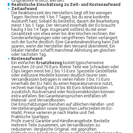
Originalteile ersetzt werden.
Realistische Einschätzung zu Zeit- und Kostenaufwand
Zeitaufwand
Die Reaktionszeit des Herstellers liegt oft bei wenigen
Tagen. Rechne mit 1 bis 7 Tagen, bis du eine konkrete
Auskunft hast. Sobald du bestellst, dauert die Bearbeitung
meist 1 bis 5 Tage. Der Versand innerhalb der EU braucht
häufig 3 bis 14 Tage. Insgesamt solltest du mit einer
Gesamtzeit von etwa einer bis drei Wochen rechnen. Bei
Sonderanfertigungen oder vergriffenen Teilen verlängert
sich die Suche deutlich. Eine Garantieabwicklung kann Zeit
sparen, wenn der Hersteller den Versand übernimmt. Ein
lokaler Händler schafft manchmal Abholung am gleichen
oder nächsten Tag.
Kostenaufwand
Ein einfacher
Ersatzbezug
kostet typischerweise
zwischen 20 und 70 Euro. Kleine Teile wie Schrauben oder
Clips liegen meist bei 2 bis 15 Euro. Spezielle Gestellteile
oder exklusive Modelle können deutlich teurer sein.
Versandkosten betragen in vielen Fällen 5 bis 15 Euro
innerhalb der EU. Falls du einen Reparaturservice nutzt,
rechnet man häufig mit 20 bis 80 Euro Arbeitskosten
zusätzlich. Rückversand oder Rücksendekosten können
extra anfallen. Bei Garantieansprüchen entfallen oft
Material- und Versandkosten.
Die Einschätzungen beruhen auf üblichen Händler- und
Herstellerangaben sowie typischen Lieferzeiten im EU-
Markt. Preise variieren je nach Marke und Teil.
Praktische Spartipps
Prüfe zuerst Garantie und Händlerangebote. Bestelle
mehrere Teile zusammen, um Versandkosten zu
reduzieren. Vergleiche Original- mit geprüften