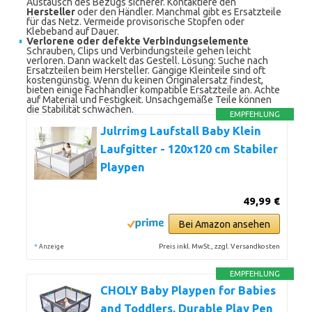
Austausch des Bezugs sicherer. Kontaktiere den
Hersteller
oder den Händler. Manchmal gibt es Ersatzteile
für das Netz. Vermeide provisorische Stopfen oder
Klebeband auf Dauer.
Verlorene oder defekte Verbindungselemente
Schrauben, Clips und Verbindungsteile gehen leicht
verloren. Dann wackelt das Gestell. Lösung: Suche nach
Ersatzteilen beim Hersteller. Gängige Kleinteile sind oft
kostengünstig. Wenn du keinen Originalersatz findest,
bieten einige Fachhändler kompatible Ersatzteile an. Achte
auf Material und Festigkeit. Unsachgemäße Teile können
die Stabilität schwächen.
EMPFEHLUNG
Julrrimg Laufstall Baby Klein
Laufgitter - 120x120 cm Stabiler
Playpen
49,99 €
Bei Amazon ansehen
*
Preis inkl. MwSt., zzgl. Versandkosten
Anzeige
EMPFEHLUNG
CHOLY Baby Playpen for Babies
and Toddlers, Durable Play Pen