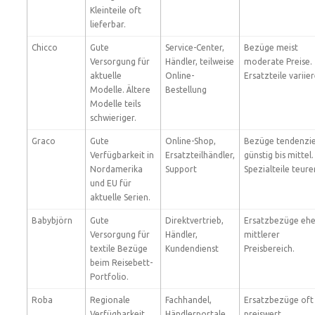
Kleinteile oft
lieferbar.
Chicco
Gute
Service-Center,
Bezüge meist
Versorgung für
Händler, teilweise
moderate Preise.
aktuelle
Online-
Ersatzteile variie
Modelle. Ältere
Bestellung
Modelle teils
schwieriger.
Graco
Gute
Online-Shop,
Bezüge tendenzie
Verfügbarkeit in
Ersatzteilhändler,
günstig bis mittel.
Nordamerika
Support
Spezialteile teurer
und EU für
aktuelle Serien.
Babybjörn
Gute
Direktvertrieb,
Ersatzbezüge ehe
Versorgung für
Händler,
mittlerer
textile Bezüge
Kundendienst
Preisbereich.
beim Reisebett-
Portfolio.
Roba
Regionale
Fachhandel,
Ersatzbezüge oft
Verfügbarkeit.
Händlerportale,
preiswert.