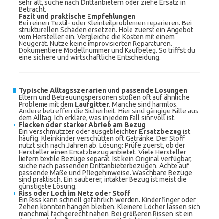
sehr alt, suche nach Drittanbietern oder ziehe Ersatz in
Betracht.
Fazit und praktische Empfehlungen
Bei reinen Textil- oder Kleinteilproblemen reparieren. Bei
strukturellen Schäden ersetzen. Hole zuerst ein Angebot
vom Hersteller ein. Vergleiche die Kosten mit einem
Neugerät. Nutze keine improvisierten Reparaturen.
Dokumentiere Modellnummer und Kaufbeleg. So triffst du
eine sichere und wirtschaftliche Entscheidung.
Typische Alltagsszenarien und passende Lösungen
Eltern und Betreuungspersonen stoßen oft auf ähnliche
Probleme mit dem
Laufgitter
. Manche sind harmlos.
Andere betreffen die Sicherheit. Hier sind gängige Fälle aus
dem Alltag. Ich erkläre, was in jedem Fall sinnvoll ist.
Flecken oder starker Abrieb am Bezug
Ein verschmutzter oder ausgebleichter
Ersatzbezug
ist
häufig. Kleinkinder verschütten oft Getränke. Der Stoff
nutzt sich nach Jahren ab. Lösung: Prüfe zuerst, ob der
Hersteller einen Ersatzbezug anbietet. Viele Hersteller
liefern textile Bezüge separat. Ist kein Original verfügbar,
suche nach passenden Drittanbieterbezügen. Achte auf
passende Maße und Pflegehinweise. Waschbare Bezüge
sind praktisch. Ein sauberer, intakter Bezug ist meist die
günstigste Lösung.
Riss oder Loch im Netz oder Stoff
Ein Riss kann schnell gefährlich werden. Kinderfinger oder
Zehen könnten hängen bleiben. Kleinere Löcher lassen sich
manchmal fachgerecht nähen. Bei größeren Rissen ist ein